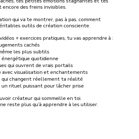
cachés, tes petites émotions stagnantes et tes
encore des freins invisibles.
tion qui va te montrer, pas à pas, comment
ritables outils de création consciente.
idéos + exercices pratiques, tu vas apprendre à :
jugements cachés
même les plus subtils
e énergétique quotidienne
es qui ouvrent de vrais portails
me avec visualisation et enchantements
s qui changent réellement ta réalité
 un rituel puissant pour lâcher prise
uvoir créateur qui sommeille en toi.
ne reste plus qu’à apprendre à les utiliser.