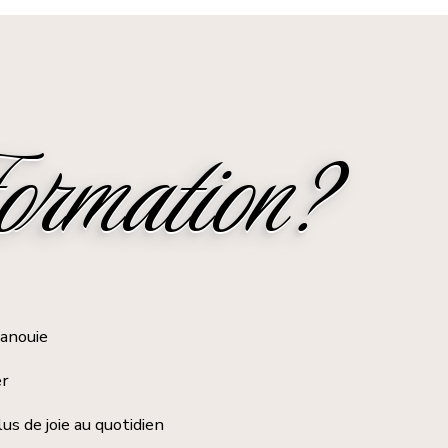
ormation?
panouie
er
us de joie au quotidien