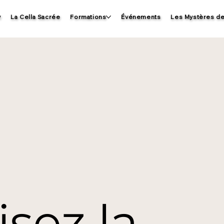
v
La Cella Sacrée
Formations
Événements
Les Mystères de
isez la