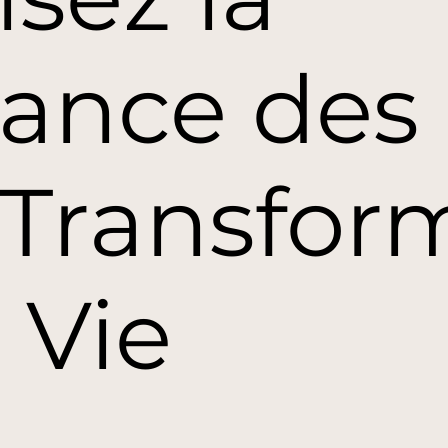
sance des
 Transfor
 Vie