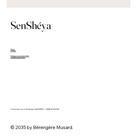
SenShéya
Home
Contact
Politique de confidentialité
Conditions générales
Contact par sms ou Whatsapp UNIQUEMENT -
+33(0)6.35.43.59.43
© 2035 by Bérengère Musard.