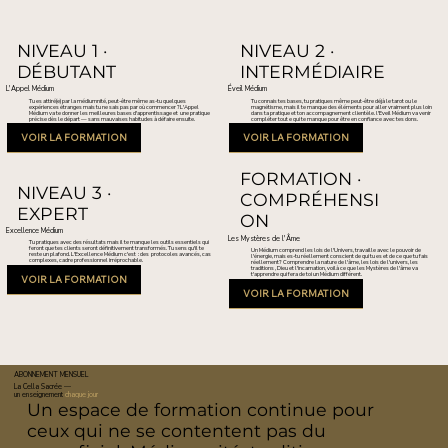
NIVEAU 1 ·
NIVEAU 2 ·
DÉBUTANT
INTERMÉDIAIRE
L'Appel Médium
Éveil Médium
Tu es attiré(e) par la médiumnité, peut-être même as-tu quelques
Tu connais tes bases, tu pratiques même peut-être déjà le tarot ou le
expériences étranges mais tu ne sais pas par où commencer ? L'Appel
magnétisme, mais il te manque des éléments pour aller vraiment plus loin
Médium va te donner les meilleures bases d'apprentissage et une pratique
dans ta pratique et ton accompagnement clientèle. l'Eveil Médium va venir
précise dès le départ — sans mauvaises habitudes à défaire ensuite.
compléter tout e qui te manque pour être en confiance avec tes dons.
VOIR LA FORMATION
FORMATION ·
NIVEAU 3 ·
COMPRÉHENSI
EXPERT
ON
Excellence Médium
Les Mystères de l'Âme
Tu pratiques avec des résultats mais il te manque les outils essentiels qui
feront que tes clients seront définitivement transformés. Tu sens qu'il te
Un Médium comprend les lois de l'Univers, travaille avec le pouvoir de
reste un plafond. L'Excellence Médium c'est : des protocoles avancés, cas
l'énergie, mais es-tu réellement conscient de qui tu es et de ce que tu fais
complexes, cadre professionnel irréprochable.
réellement? Comprendre la nature de l'âme, les lois de l'univers, les
traditions , Dieu et l'incarnation, voilà ce que les Mystères de l'âme va
t'apprendre qui fera de toi un Médium différent.
VOIR LA FORMATION
VOIR LA FORMATION
ABONNEMENT MENSUEL
La Cella Sacrée —
un enseignement
chaque jour
Un espace de formation continue pour
ceux qui ne se contentent pas du