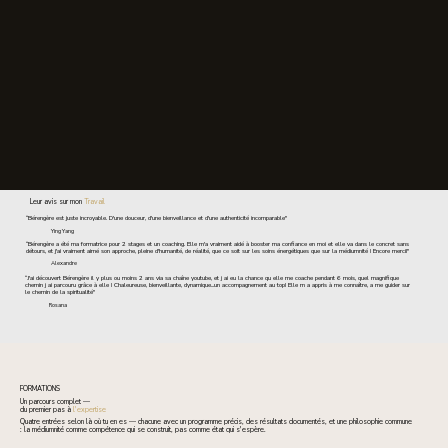
Leur avis sur mon
Travail
“Bérengère est juste incroyable. D'une douceur, d'une bienveillance et d'une authenticité incomparable"
Ying Yang
“Bérengère a été ma formatrice pour 2 stages et un coaching. Elle m'a vraiment aidé à booster ma confiance en moi et elle va dans le concret sans
détours, et j'ai vraiment aimé son approche, pleine d'humanité, de réalité, que ce soit sur les soins énergétiques que sur la médiumnité ! Encore merci!"
Alexandre
“J'ai découvert Bérengère il y plus ou moins 2 ans via sa chaîne youtube, et j ai eu la chance qu elle me coache pendant 6 mois, quel magnifique
chemin j ai parcouru grâce à elle ! Chaleureuse, bienveillante, dynamique...un accompagnement au top! Elle m a appris à me connaître, a me guider sur
le chemin de la spiritualité"
Rosana
FORMATIONS
Un parcours complet —
du premier pas à
l'expertise
Quatre entrées selon là où tu en es — chacune avec un programme précis, des résultats documentés, et une philosophie commune
: la médiumnité comme compétence qui se construit, pas comme état qui s'espère.