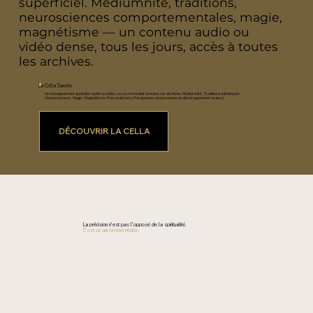
superficiel. Médiumnité, traditions,
neurosciences comportementales, magie,
magnétisme — un contenu audio ou
vidéo dense, tous les jours, accès à toutes
les archives.
La Cella Sacrée
Un enseignement quotidien audio ou vidéo. Accès immédiat à toutes les archives. Médiumnité · Traditions initiatiques ·
Neurosciences · Magie · Magnétisme. Pour praticiens, thérapeutes et personnes en développement avancé.
DÉCOUVRIR LA CELLA
La précision n'est pas l'opposé de la spiritualité.
C'est ce qui la rend réelle.