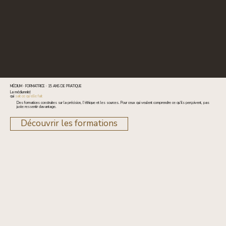
MÉDIUM · FORMATRICE · 15 ANS DE PRATIQUE
La médiumnité
qui
sait ce qu'elle fait
Des formations construites sur la précision, l'éthique et les sources. Pour ceux qui veulent comprendre ce qu'ils perçoivent, pas
juste ressentir davantage.
Découvrir les formations