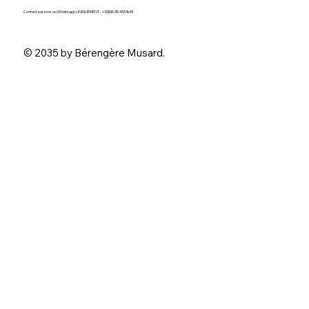
Contact par sms ou Whatsapp UNIQUEMENT -
+33(0)6.35.43.59.43
© 2035 by Bérengère Musard.