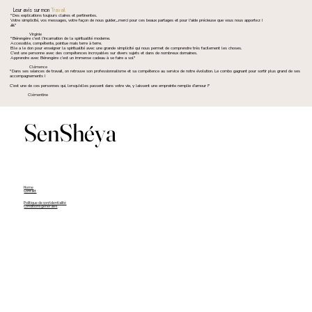
Leur avis sur mon
Travail
"Des explications toujours claires et pertinentes.
Votre simplicité, vos messages, votre façon de nous guider,...merci pour ces beaux partages et pour l'aide précieuse que vous nous apportez !
🙏"
Virginie
"Bérengère c’est l’incarnation de la spiritualité moderne.
Accessible, compétente, pointue mais terre à terre.
Elle a le don pour enseigner la spiritualité avec une grande simplicité qui nous permet de comprendre très facilement les choses.
C’est une personne avec des compétences incroyables sur divers sujets et dans de nombreux domaines.
Apprendre avec Bérengère c’est un immense cadeau à se faire a soi."
Clémence
"Dans ses séances de travail, on retrouve son professionnalisme et sa compétence au service de notre évolution. Le combo gagnant pour sortir plus grand de ses
accompagnements !
C’est une de ces personnes qui, lorsqu’elles passent dans votre vie, y laissent une empreinte remplie d’amour !"
Clémentine
SenShéya
Home
Contact
Politique de confidentialité
Conditions générales